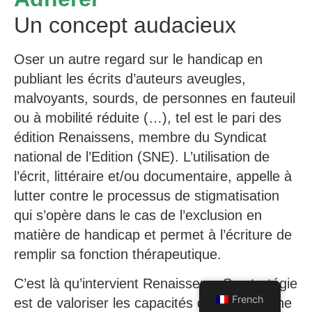
romans...
Un concept audacieux
une maison d'édition membre du syndicat national
(SNE)
Oser un autre regard sur le handicap en
publiant les écrits d’auteurs aveugles,
malvoyants, sourds, de personnes en fauteuil
ou à mobilité réduite (…), tel est le pari des
édition Renaissens, membre du Syndicat
national de l’Edition (SNE). L’utilisation de
l’écrit, littéraire et/ou documentaire, appelle à
lutter contre le processus de stigmatisation
qui s’opère dans le cas de l’exclusion en
matière de handicap et permet à l’écriture de
remplir sa fonction thérapeutique.
C’est là qu’intervient Renaissens. Sa stratégie
French
est de valoriser les capacités d’écriture d’une