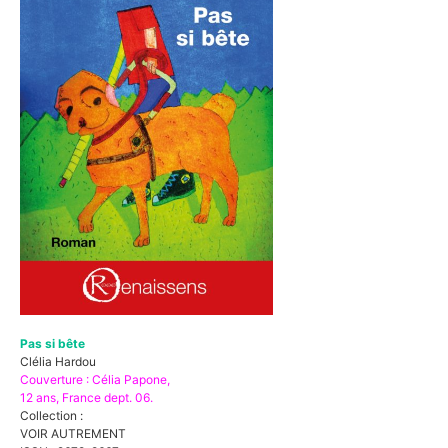
Pas si bête
Clélia Hardou
Couverture : Célia Papone,
12 ans, France dept. 06.
Collection :
VOIR AUTREMENT