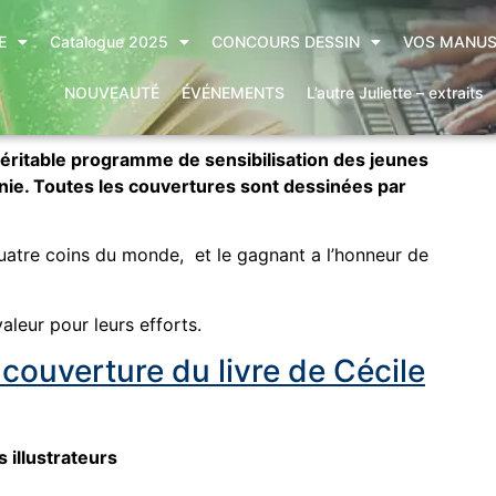
E
Catalogue 2025
CONCOURS DESSIN
VOS MANUS
NOUVEAUTÉ
ÉVÉNEMENTS
L’autre Juliette – extraits
éritable programme de sensibilisation des jeunes
honie. Toutes les couvertures sont dessinées par
uatre coins du monde, et le gagnant a l’honneur de
aleur pour leurs efforts.
couverture du livre de Cécile
 illustrateurs